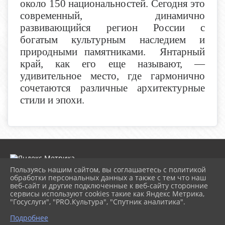
около 150 национальностей. Сегодня это
современный, динамично
развивающийся регион России с
богатым культурным наследием и
природными памятниками. Янтарный
край, как его еще называют, —
удивительное место, где гармонично
сочетаются различные архитектурные
стили и эпохи.
Пользуясь нашим сайтом, вы соглашаетесь с политикой
обработки персональных данных а также с тем что наш
веб-сайт и другие подключенные к веб-сайту сторонние
2026 г. childrenlib.pavkult.ru
сервисы используют cookies такие как Яндекс Метрика,
Вход
"Госуслуги", "PRO.Культура", "Спутник аналитика".
Карта сайта
^
Политика обработки персональных данных
Подробнее