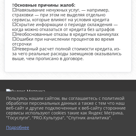
‼️
Основные причины жалоб:
💥Навязывание ненужных услуг, — например,
страховки — при этом не выделяя отдельно
сервисы, которые влияют на условия кредита
💥Скрытие информации о периоде охлаждения —
когда можно отказаться от кредита без штрафов
💥Необоснованные отказы в кредитных каникулах
💥Ошибки при начислении процентов во время
отсрочки
💥Неверный расчет полной стоимости кредита, из-
за чего реальные расходы заемщиков оказывались
выше, чем прописано в договоре.
Пользуясь нашим сайтом, вы соглашаетесь с политикой
обработки персональных данных а также с тем что наш
веб-сайт и другие подключенные к веб-сайту сторонние
2026 г. childrenlib.pavkult.ru
сервисы используют cookies такие как Яндекс Метрика,
Вход
"Госуслуги", "PRO.Культура", "Спутник аналитика".
Карта сайта
^
Политика обработки персональных данных
Подробнее